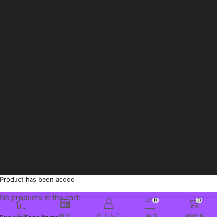
Copyright © 2011-2026 nice day shop GmbH
Product has been added
No products in the cart.
0
0
首页
商店
个人中心
收藏
购物车
Explore Food Items