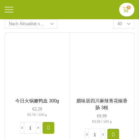
0
今日火锅嫩鸭血 300g
腊味居四川麻辣青花椒香
肠 3根
€
2,29
€
0,76
/
100
g
€
9,99
€
3,56
/
100
g