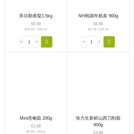
库尔勒香梨1.5kg
NH韩国年糕条 900g
€
6,99
€
6,99
€
16,24
/
100
ml
€
0,78
/
100
ml
Mini杏鲍菇 200g
张力生新鲜山西刀削面
400g
€
1,89
€
0,94
/
100
g
€
3,89