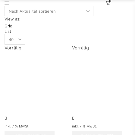
0
View as:
Grid
List
Products
per
Vorrätig
Vorrätig
page
inkl. 7 % MwSt.
inkl. 7 % MwSt.