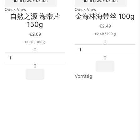
IN DEN WARENKORB
IN DEN WARENKORB
Quick View
Quick View
自然之源 海带片
金海林海带丝 100g
150g
€
2,49
€
2,69
€
2,49
/
100
g
金
€
1,80
/
100
g
海
自
林
然
海
之
带
源
丝
海
100g
Vorrätig
带
Menge
片
150g
Menge