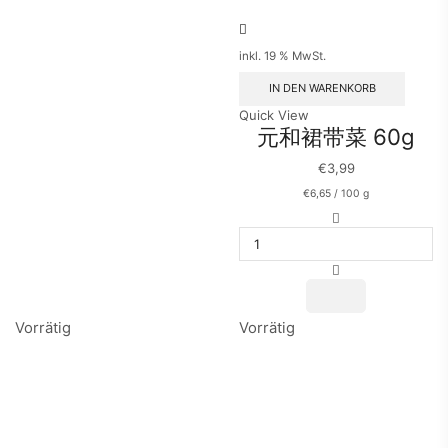
inkl. 19 % MwSt.
IN DEN WARENKORB
Quick View
元和裙带菜 60g
€
3,99
€
6,65
/
100
g
元
和
裙
带
菜
60g
Menge
Vorrätig
Vorrätig