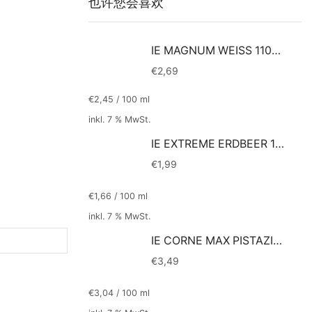
也许您会喜欢
IE MAGNUM WEISS 110ML
€
2,69
€
2,45
/
100
ml
inkl. 7 % MwSt.
IE EXTREME ERDBEER 120ml
€
1,99
€
1,66
/
100
ml
inkl. 7 % MwSt.
IE CORNE MAX PISTAZIE 115ml
€
3,49
€
3,04
/
100
ml