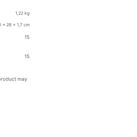
1,22 kg
 × 28 × 1,7 cm
15
15
 product may