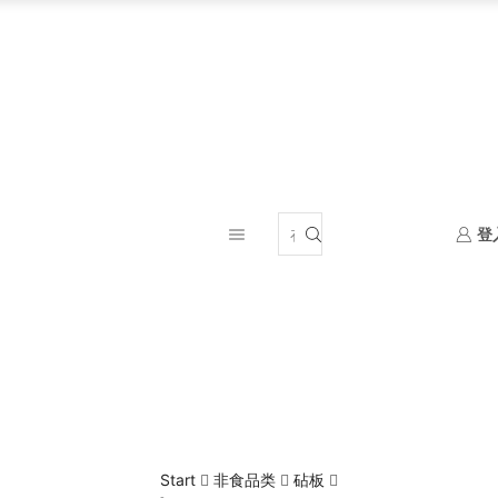
登
Start
非食品类
砧板