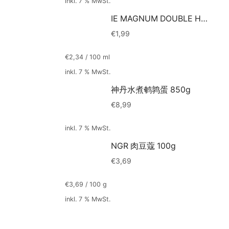
inkl. 7 % MwSt.
IE MAGNUM DOUBLE HAZEL 85ml
€
1,99
€
2,34
/
100
ml
inkl. 7 % MwSt.
神丹水煮鹌鹑蛋 850g
€
8,99
inkl. 7 % MwSt.
NGR 肉豆蔻 100g
€
3,69
€
3,69
/
100
g
inkl. 7 % MwSt.