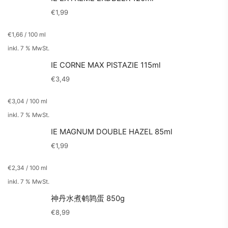
€
1,99
€
1,66
/
100
ml
inkl. 7 % MwSt.
IE CORNE MAX PISTAZIE 115ml
€
3,49
€
3,04
/
100
ml
inkl. 7 % MwSt.
IE MAGNUM DOUBLE HAZEL 85ml
€
1,99
€
2,34
/
100
ml
inkl. 7 % MwSt.
神丹水煮鹌鹑蛋 850g
€
8,99