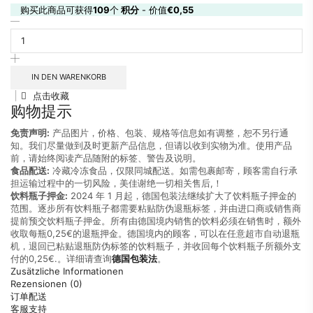
购买此商品可获得
109
个
积分
- 价值
€
0,55
腊
味
居
广
式
IN DEN WARENKORB
腊
点击收藏
肉
购物提示
300g
Menge
免责声明:
产品图片，价格、包装、规格等信息如有调整，恕不另行通
知。我们尽量做到及时更新产品信息，但请以收到实物为准。使用产品
前，请始终阅读产品随附的标签、警告及说明。
食品配送:
冷藏冷冻食品，仅限同城配送。如需包裹邮寄，顾客需自行承
担运输过程中的一切风险，美佳谢绝一切相关售后,！
饮料瓶子押金:
2024 年 1 月起，德国包装法继续扩大了饮料瓶子押金的
范围。逐步所有饮料瓶子都需要粘贴防伪退瓶标签，并由进口商或销售商
提前预交饮料瓶子押金。所有由德国境内销售的饮料必须在销售时，额外
收取每瓶0,25€的退瓶押金。德国境内的顾客，可以在任意超市自动退瓶
机，退回已粘贴退瓶防伪标签的饮料瓶子，并收回每个饮料瓶子所额外支
付的0,25€.。详细请查询
德国包装法
。
Zusätzliche Informationen
Rezensionen (0)
订单配送
客服支持