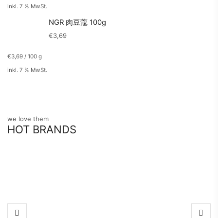
inkl. 7 % MwSt.
NGR 肉豆蔻 100g
€
3,69
€
3,69
/
100
g
inkl. 7 % MwSt.
we love them
HOT BRANDS