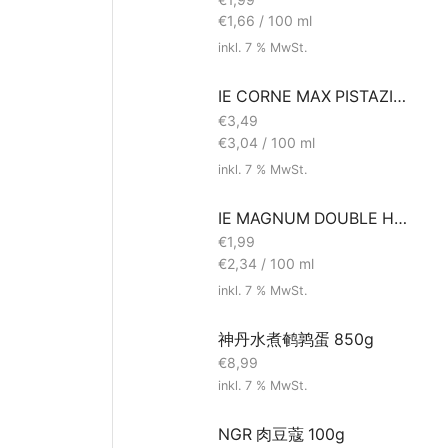
€
1,66
/
100
ml
inkl. 7 % MwSt.
IE CORNE MAX PISTAZIE 115ml
€
3,49
€
3,04
/
100
ml
inkl. 7 % MwSt.
IE MAGNUM DOUBLE HAZEL 85ml
€
1,99
€
2,34
/
100
ml
inkl. 7 % MwSt.
神丹水煮鹌鹑蛋 850g
€
8,99
inkl. 7 % MwSt.
NGR 肉豆蔻 100g