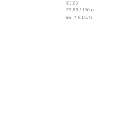
€
3,69
€
3,69
/
100
g
inkl. 7 % MwSt.