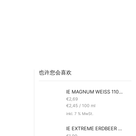
也许您会喜欢
IE MAGNUM WEISS 110ML
€
2,69
€
2,45
/
100
ml
inkl. 7 % MwSt.
IE EXTREME ERDBEER 120ml
€
1,99