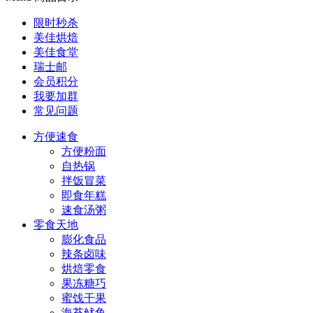
限时秒杀
美佳烘焙
美佳食堂
瑞士邮
会员积分
我要加群
常见问题
方便速食
方便粉面
自热锅
拌饭冒菜
即食年糕
速食汤粥
零食天地
膨化食品
辣条卤味
烘焙零食
果冻糖巧
蜜饯干果
海苔鱿鱼