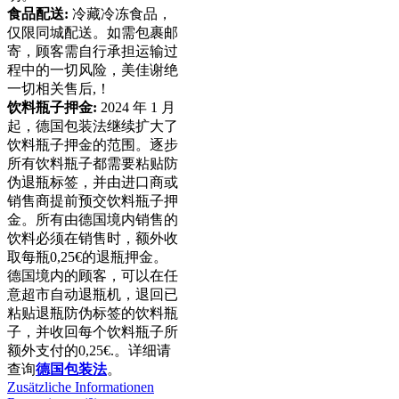
食品配送:
冷藏冷冻食品，
仅限同城配送。如需包裹邮
寄，顾客需自行承担运输过
程中的一切风险，美佳谢绝
一切相关售后,！
饮料瓶子押金:
2024 年 1 月
起，德国包装法继续扩大了
饮料瓶子押金的范围。逐步
所有饮料瓶子都需要粘贴防
伪退瓶标签，并由进口商或
销售商提前预交饮料瓶子押
金。所有由德国境内销售的
饮料必须在销售时，额外收
取每瓶0,25€的退瓶押金。
德国境内的顾客，可以在任
意超市自动退瓶机，退回已
粘贴退瓶防伪标签的饮料瓶
子，并收回每个饮料瓶子所
额外支付的0,25€.。详细请
查询
德国包装法
。
Zusätzliche Informationen