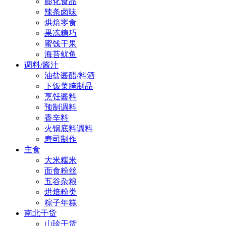
膨化食品
辣条卤味
烘焙零食
果冻糖巧
蜜饯干果
海苔鱿鱼
调料/酱汁
油盐酱醋/料酒
下饭菜腌制品
烹饪酱料
预制调料
香辛料
火锅底料调料
寿司制作
主食
大米糯米
面食粉丝
五谷杂粮
烘焙粉类
粽子年糕
南北干货
山珍干货