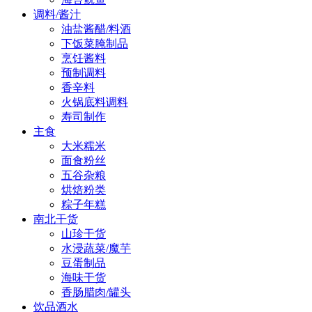
调料/酱汁
油盐酱醋/料酒
下饭菜腌制品
烹饪酱料
预制调料
香辛料
火锅底料调料
寿司制作
主食
大米糯米
面食粉丝
五谷杂粮
烘焙粉类
粽子年糕
南北干货
山珍干货
水浸蔬菜/魔芋
豆蛋制品
海味干货
香肠腊肉/罐头
饮品酒水