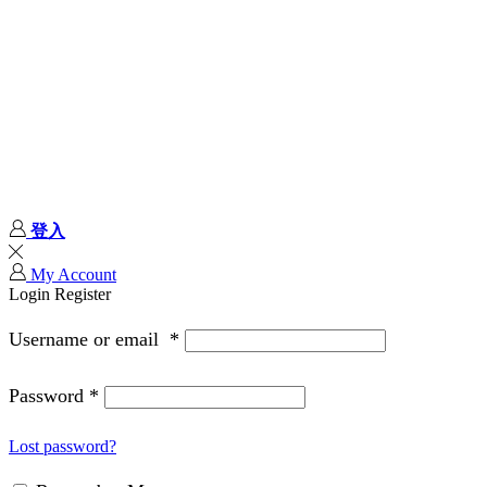
登入
My Account
Login
Register
Username or email
*
Password
*
Lost password?