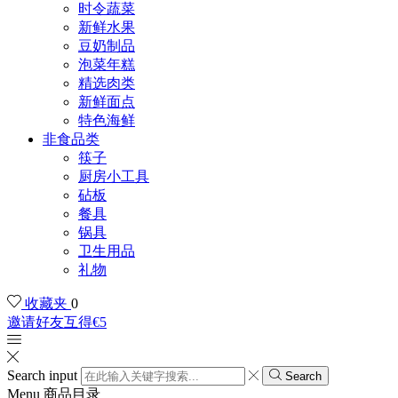
时令蔬菜
新鲜水果
豆奶制品
泡菜年糕
精选肉类
新鲜面点
特色海鲜
非食品类
筷子
厨房小工具
砧板
餐具
锅具
卫生用品
礼物
收藏夹
0
邀请好友互得€5
Search input
Search
Menu
商品目录