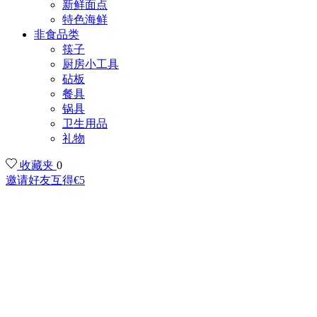
新鲜面点
特色海鲜
非食品类
筷子
厨房小工具
砧板
餐具
锅具
卫生用品
礼物
收藏夹
0
邀请好友互得€5