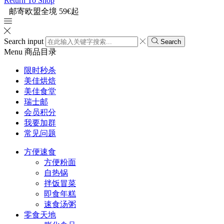
Return To Shop
邮寄欧盟全境 59€起
Search input
Search
Menu
商品目录
限时秒杀
美佳烘焙
美佳食堂
瑞士邮
会员积分
我要加群
常见问题
方便速食
方便粉面
自热锅
拌饭冒菜
即食年糕
速食汤粥
零食天地