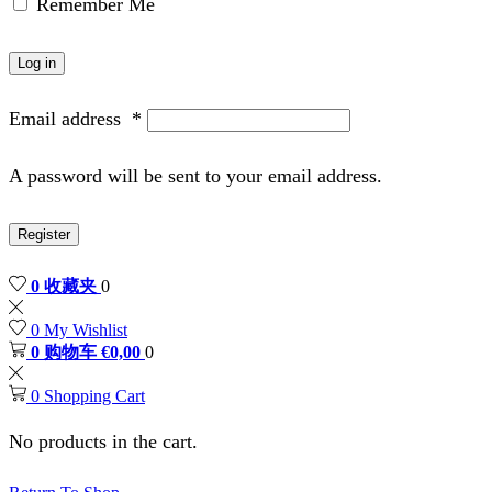
Remember Me
Log in
Email address
*
A password will be sent to your email address.
Register
0
收藏夹
0
0
My Wishlist
0
购物车
€
0,00
0
0
Shopping Cart
No products in the cart.