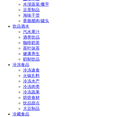
水浸蔬菜/魔芋
豆蛋制品
海味干货
香肠腊肉/罐头
饮品酒水
汽水果汁
酒类饮品
咖啡奶茶
茶叶抹茶
健康养生
奶制饮品
冷冻食品
冷冻速食
火锅丸料
冷冻水产
冷冻肉类
冷冻蔬果
烘焙食材
饮品甜点
大豆制品
冷藏食品