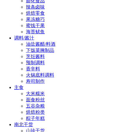
膨化食品
辣条卤味
烘焙零食
果冻糖巧
蜜饯干果
海苔鱿鱼
调料/酱汁
油盐酱醋/料酒
下饭菜腌制品
烹饪酱料
预制调料
香辛料
火锅底料调料
寿司制作
主食
大米糯米
面食粉丝
五谷杂粮
烘焙粉类
粽子年糕
南北干货
山珍干货