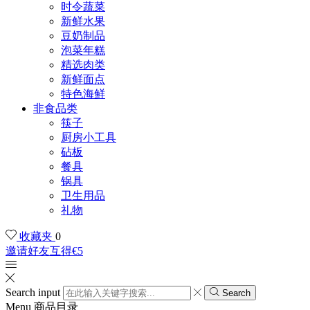
时令蔬菜
新鲜水果
豆奶制品
泡菜年糕
精选肉类
新鲜面点
特色海鲜
非食品类
筷子
厨房小工具
砧板
餐具
锅具
卫生用品
礼物
收藏夹
0
邀请好友互得€5
Search input
Search
Menu
商品目录