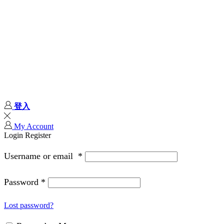
登入
My Account
Login
Register
Username or email
*
Password
*
Lost password?