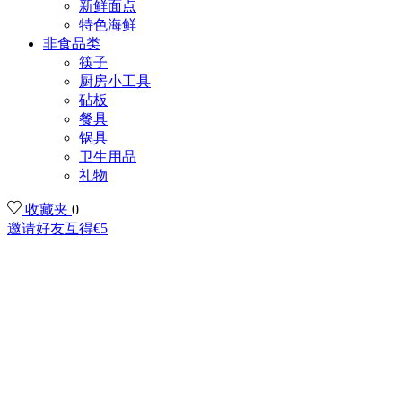
新鲜面点
特色海鲜
非食品类
筷子
厨房小工具
砧板
餐具
锅具
卫生用品
礼物
收藏夹
0
邀请好友互得€5