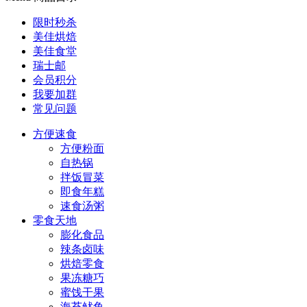
限时秒杀
美佳烘焙
美佳食堂
瑞士邮
会员积分
我要加群
常见问题
方便速食
方便粉面
自热锅
拌饭冒菜
即食年糕
速食汤粥
零食天地
膨化食品
辣条卤味
烘焙零食
果冻糖巧
蜜饯干果
海苔鱿鱼