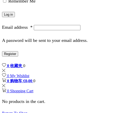
Remember Me
Log in
Email address
*
A password will be sent to your email address.
Register
0
收藏夹
0
0
My Wishlist
0
购物车
€
0,00
0
0
Shopping Cart
No products in the cart.