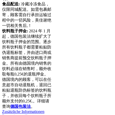
食品配送:
冷藏冷冻食品，
仅限同城配送。如需包裹邮
寄，顾客需自行承担运输过
程中的一切风险，美佳谢绝
一切相关售后,！
饮料瓶子押金:
2024 年 1 月
起，德国包装法继续扩大了
饮料瓶子押金的范围。逐步
所有饮料瓶子都需要粘贴防
伪退瓶标签，并由进口商或
销售商提前预交饮料瓶子押
金。所有由德国境内销售的
饮料必须在销售时，额外收
取每瓶0,25€的退瓶押金。
德国境内的顾客，可以在任
意超市自动退瓶机，退回已
粘贴退瓶防伪标签的饮料瓶
子，并收回每个饮料瓶子所
额外支付的0,25€.。详细请
查询
德国包装法
。
Zusätzliche Informationen