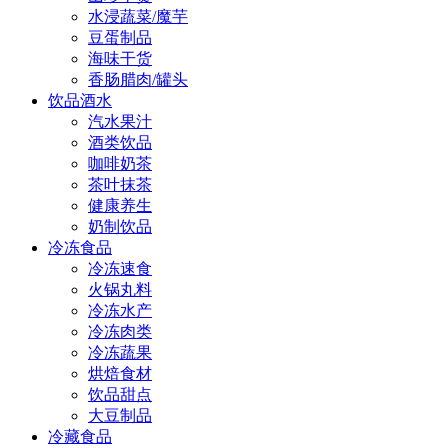
水浸蔬菜/魔芋
豆蛋制品
海味干货
香肠腊肉/罐头
饮品酒水
汽水果汁
酒类饮品
咖啡奶茶
茶叶抹茶
健康养生
奶制饮品
冷冻食品
冷冻速食
火锅丸料
冷冻水产
冷冻肉类
冷冻蔬果
烘焙食材
饮品甜点
大豆制品
冷藏食品