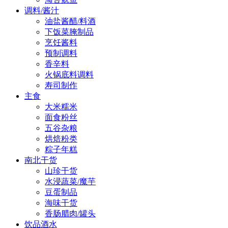
调料/酱汁
油盐酱醋/料酒
下饭菜腌制品
烹饪酱料
预制调料
香辛料
火锅底料调料
寿司制作
主食
大米糯米
面食粉丝
五谷杂粮
烘焙粉类
粽子年糕
南北干货
山珍干货
水浸蔬菜/魔芋
豆蛋制品
海味干货
香肠腊肉/罐头
饮品酒水