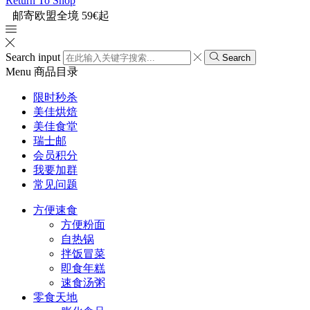
Return To Shop
邮寄欧盟全境 59€起
Search input
Search
Menu
商品目录
限时秒杀
美佳烘焙
美佳食堂
瑞士邮
会员积分
我要加群
常见问题
方便速食
方便粉面
自热锅
拌饭冒菜
即食年糕
速食汤粥
零食天地