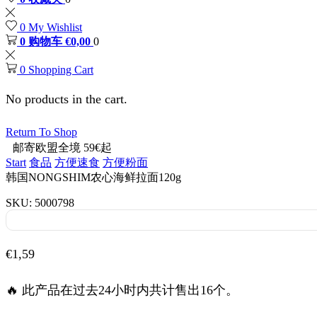
0
My Wishlist
0
购物车
€
0,00
0
0
Shopping Cart
No products in the cart.
Return To Shop
邮寄欧盟全境 59€起
Start
食品
方便速食
方便粉面
韩国NONGSHIM农心海鲜拉面120g
SKU:
5000798
€
1,59
🔥 此产品在过去24小时内共计售出16个。