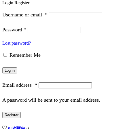
Login
Register
Username or email
*
Password
*
Lost password?
Remember Me
Log in
Email address
*
A password will be sent to your email address.
Register
0
收藏夹
0