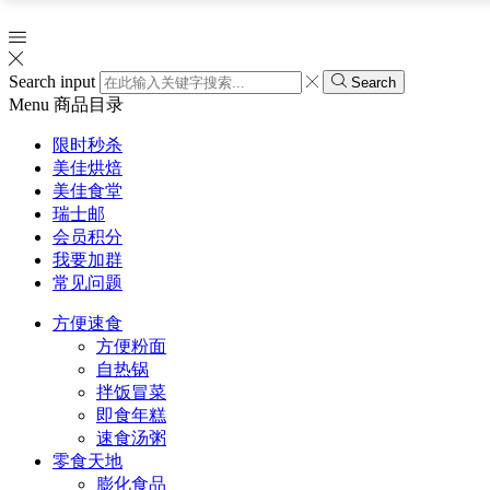
Search input
Search
Menu
商品目录
限时秒杀
美佳烘焙
美佳食堂
瑞士邮
会员积分
我要加群
常见问题
方便速食
方便粉面
自热锅
拌饭冒菜
即食年糕
速食汤粥
零食天地
膨化食品