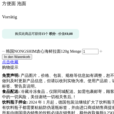
方便面 泡面
Vorrätig
购买此商品可获得
15
个
积分
- 价值
€
0,08
韩国NONGSHIM农心海鲜拉面120g Menge
In den Warenkorb
点击收藏
购物提示
免责声明:
产品图片，价格、包装、规格等信息如有调整，恕不
做到及时更新产品信息，但请以收到实物为准。使用产品前，
标签、警告及说明。
食品配送:
冷藏冷冻食品，仅限同城配送。如需包裹邮寄，顾客
中的一切风险，美佳谢绝一切相关售后,！
饮料瓶子押金:
2024 年 1 月起，德国包装法继续扩大了饮料
有饮料瓶子都需要粘贴防伪退瓶标签，并由进口商或销售商提
所有由德国境内销售的饮料必须在销售时，额外收取每瓶0,25