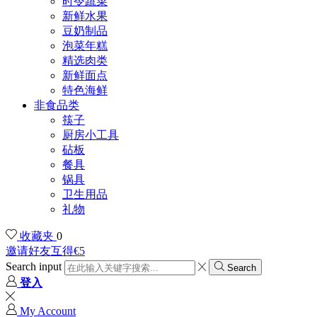
时令蔬菜
新鲜水果
豆奶制品
泡菜年糕
精选肉类
新鲜面点
特色海鲜
非食品类
筷子
厨房小工具
砧板
餐具
锅具
卫生用品
礼物
收藏夹
0
邀请好友互得€5
Search input
Search
登入
My Account