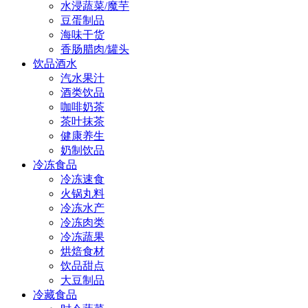
水浸蔬菜/魔芋
豆蛋制品
海味干货
香肠腊肉/罐头
饮品酒水
汽水果汁
酒类饮品
咖啡奶茶
茶叶抹茶
健康养生
奶制饮品
冷冻食品
冷冻速食
火锅丸料
冷冻水产
冷冻肉类
冷冻蔬果
烘焙食材
饮品甜点
大豆制品
冷藏食品