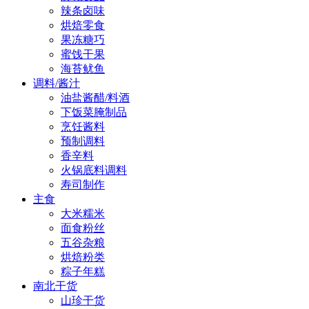
辣条卤味
烘焙零食
果冻糖巧
蜜饯干果
海苔鱿鱼
调料/酱汁
油盐酱醋/料酒
下饭菜腌制品
烹饪酱料
预制调料
香辛料
火锅底料调料
寿司制作
主食
大米糯米
面食粉丝
五谷杂粮
烘焙粉类
粽子年糕
南北干货
山珍干货