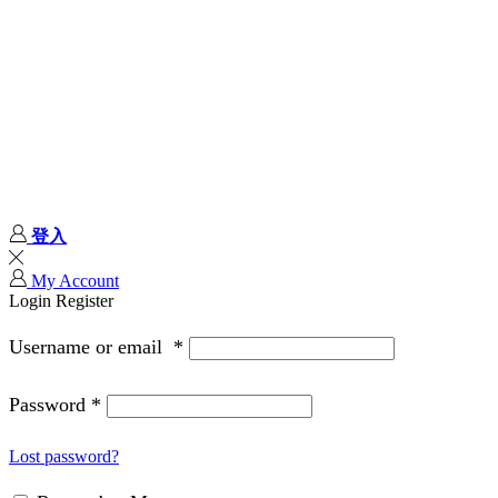
登入
My Account
Login
Register
Username or email
*
Password
*
Lost password?