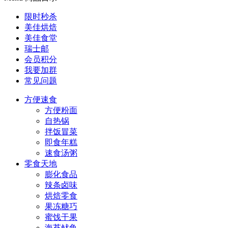
限时秒杀
美佳烘焙
美佳食堂
瑞士邮
会员积分
我要加群
常见问题
方便速食
方便粉面
自热锅
拌饭冒菜
即食年糕
速食汤粥
零食天地
膨化食品
辣条卤味
烘焙零食
果冻糖巧
蜜饯干果
海苔鱿鱼