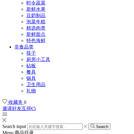
时令蔬菜
新鲜水果
豆奶制品
泡菜年糕
精选肉类
新鲜面点
特色海鲜
非食品类
筷子
厨房小工具
砧板
餐具
锅具
卫生用品
礼物
收藏夹
0
邀请好友互得€5
Search input
Search
Menu
商品目录