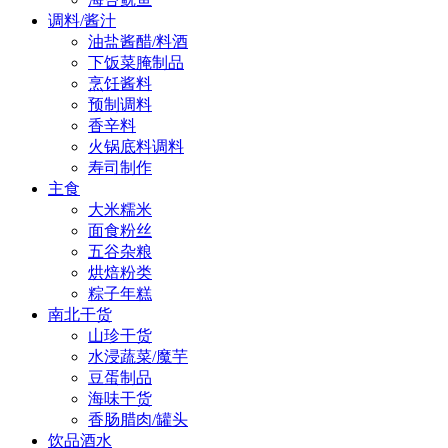
调料/酱汁
油盐酱醋/料酒
下饭菜腌制品
烹饪酱料
预制调料
香辛料
火锅底料调料
寿司制作
主食
大米糯米
面食粉丝
五谷杂粮
烘焙粉类
粽子年糕
南北干货
山珍干货
水浸蔬菜/魔芋
豆蛋制品
海味干货
香肠腊肉/罐头
饮品酒水