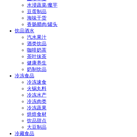
水浸蔬菜/魔芋
豆蛋制品
海味干货
香肠腊肉/罐头
饮品酒水
汽水果汁
酒类饮品
咖啡奶茶
茶叶抹茶
健康养生
奶制饮品
冷冻食品
冷冻速食
火锅丸料
冷冻水产
冷冻肉类
冷冻蔬果
烘焙食材
饮品甜点
大豆制品
冷藏食品