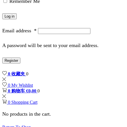
Remember Me
Log in
Email address
*
A password will be sent to your email address.
Register
0
收藏夹
0
0
My Wishlist
0
购物车
€
0,00
0
0
Shopping Cart
No products in the cart.