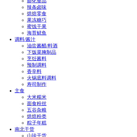
膨化食品
辣条卤味
烘焙零食
果冻糖巧
蜜饯干果
海苔鱿鱼
调料/酱汁
油盐酱醋/料酒
下饭菜腌制品
烹饪酱料
预制调料
香辛料
火锅底料调料
寿司制作
主食
大米糯米
面食粉丝
五谷杂粮
烘焙粉类
粽子年糕
南北干货
山珍干货