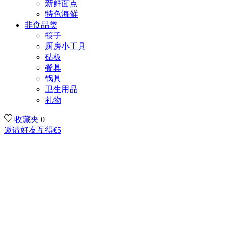
新鲜面点
特色海鲜
非食品类
筷子
厨房小工具
砧板
餐具
锅具
卫生用品
礼物
收藏夹
0
邀请好友互得€5